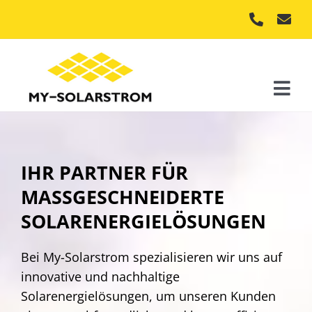
Skip
to
content
Togg
Navi
Start
Leistungen
IHR PARTNER FÜR
MASSGESCHNEIDERTE S
Produkte
OLARENERGIELÖSUNGEN
Kontakt
Bei My-Solarstrom spezialisieren wir uns auf
Angebot anfragen
innovative und nachhaltige
Solarenergielösungen, um unseren Kunden