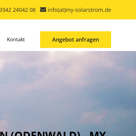
9342 24042 08
info(at)my-solarstrom.de
Angebot anfragen
Kontakt
N (ODENWALD) - MY