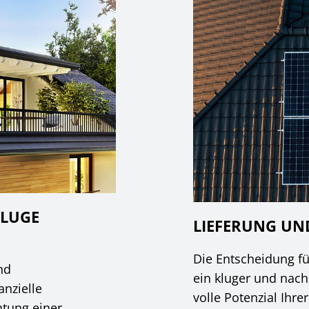
KLUGE
LIEFERUNG U
Die Entscheidung fü
nd
ein kluger und nach
anzielle
volle Potenzial Ihre
htung einer