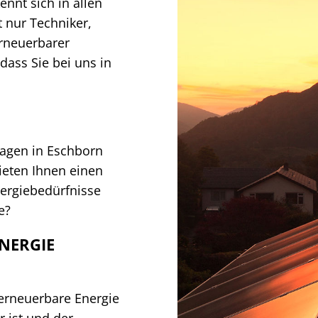
nnt sich in allen
t nur Techniker,
erneuerbarer
dass Sie bei uns in
lagen in Eschborn
ieten Ihnen einen
nergiebedürfnisse
e?
NERGIE
, erneuerbare Energie
r ist und der