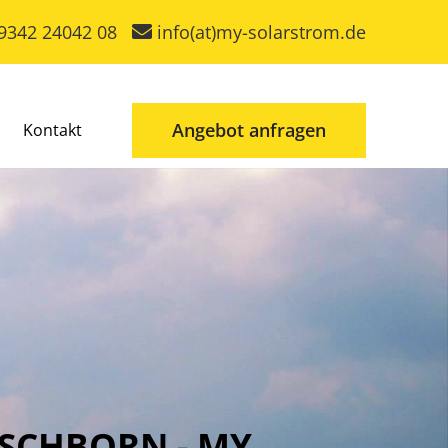
9342 24042 08
info(at)my-solarstrom.de
Angebot anfragen
Kontakt
SCHBORN - MY