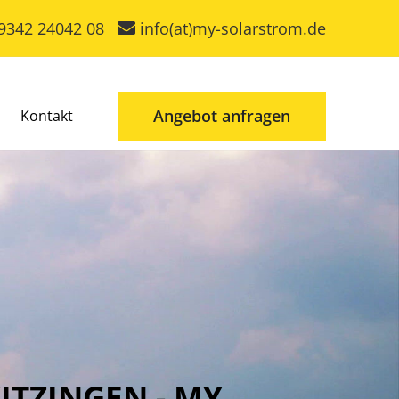
9342 24042 08
info(at)my-solarstrom.de
Angebot anfragen
Kontakt
TZINGEN - MY