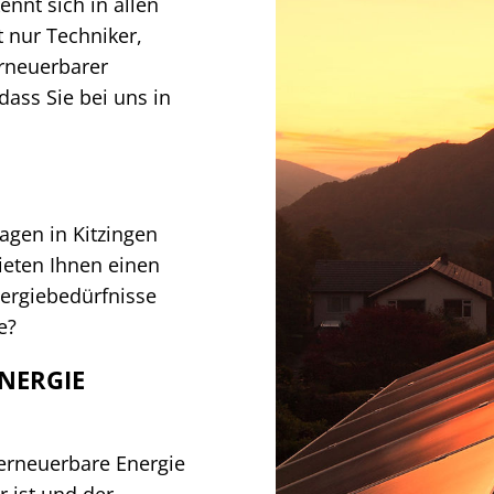
nnt sich in allen
t nur Techniker,
erneuerbarer
dass Sie bei uns in
agen in Kitzingen
ieten Ihnen einen
nergiebedürfnisse
e?
NERGIE
, erneuerbare Energie
r ist und der