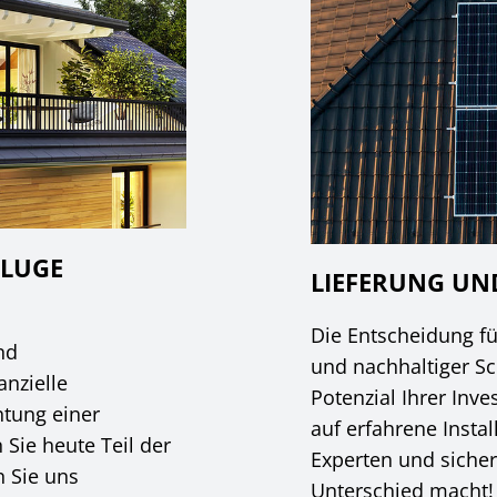
KLUGE
LIEFERUNG U
Die Entscheidung für
nd
und nachhaltiger Sch
anzielle
Potenzial Ihrer Inve
htung einer
auf erfahrene Instal
Sie heute Teil der
Experten und sicher
n Sie uns
Unterschied macht!