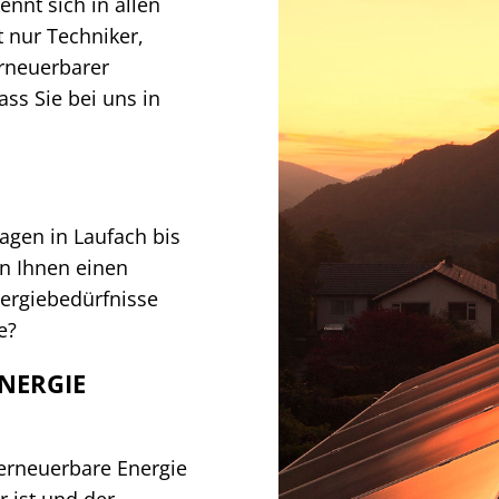
nnt sich in allen
t nur Techniker,
erneuerbarer
ass Sie bei uns in
agen in Laufach bis
n Ihnen einen
nergiebedürfnisse
e?
NERGIE
, erneuerbare Energie
r ist und der