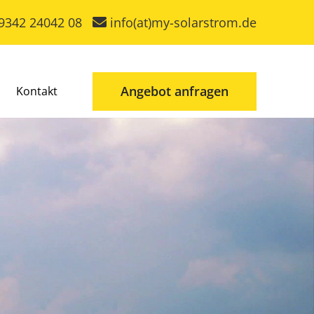
9342 24042 08
info(at)my-solarstrom.de
Angebot anfragen
Kontakt