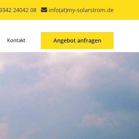
9342 24042 08
info(at)my-solarstrom.de
Angebot anfragen
Kontakt