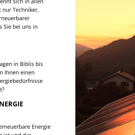
nnt sich in allen
t nur Techniker,
erneuerbarer
s Sie bei uns in
gen in Biblis bis
n Ihnen einen
nergiebedürfnisse
e?
NERGIE
, erneuerbare Energie
r ist und der